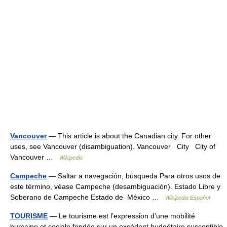
Vancouver
— This article is about the Canadian city. For other
uses, see Vancouver (disambiguation). Vancouver City City of
Vancouver …
Wikipedia
Campeche
— Saltar a navegación, búsqueda Para otros usos de
este término, véase Campeche (desambiguación). Estado Libre y
Soberano de Campeche Estado de México …
Wikipedia Español
TOURISME
— Le tourisme est l’expression d’une mobilité
humaine et sociale fondée sur un excédent budgétaire susceptible