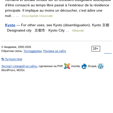
d’être consacré au temps libre passé à l’extérieur de la résidence
principale. Il implique au moins un découcher, c’est àdire une
nuit… …
Encyclopédie Universelle
Kyoto
— For other uses, see Kyoto (disambiguation). Kyoto 京都
Designated city 京都市 · Kyoto City …
Wikipedia
© Академик, 2000-2026
18+
Обратная связь:
Техподдержка
,
Реклама на сайте
👣 Путешествия
Экспорт словарей на сайты
, сделанные на PHP,
Joomla,
Drupal,
WordPress, MODx.