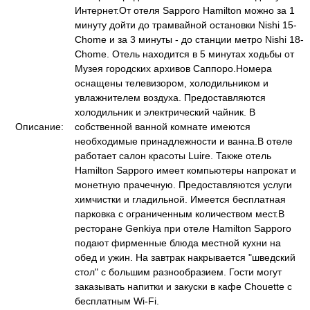
Интернет.От отеля Sapporo Hamilton можно за 1
минуту дойти до трамвайной остановки Nishi 15-
Chome и за 3 минуты - до станции метро Nishi 18-
Chome. Отель находится в 5 минутах ходьбы от
Музея городских архивов Саппоро.Номера
оснащены телевизором, холодильником и
увлажнителем воздуха. Предоставляются
холодильник и электрический чайник. В
Описание:
собственной ванной комнате имеются
необходимые принадлежности и ванна.В отеле
работает салон красоты Luire. Также отель
Hamilton Sapporo имеет компьютеры напрокат и
монетную прачечную. Предоставляются услуги
химчистки и гладильной. Имеется бесплатная
парковка с ограниченным количеством мест.В
ресторане Genkiya при отеле Hamilton Sapporo
подают фирменные блюда местной кухни на
обед и ужин. На завтрак накрывается "шведский
стол" с большим разнообразием. Гости могут
заказывать напитки и закуски в кафе Chouette с
бесплатным Wi-Fi.